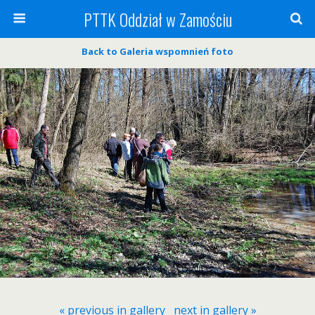
PTTK Oddział w Zamościu
Back to Galeria wspomnień foto
« previous in gallery
next in gallery »