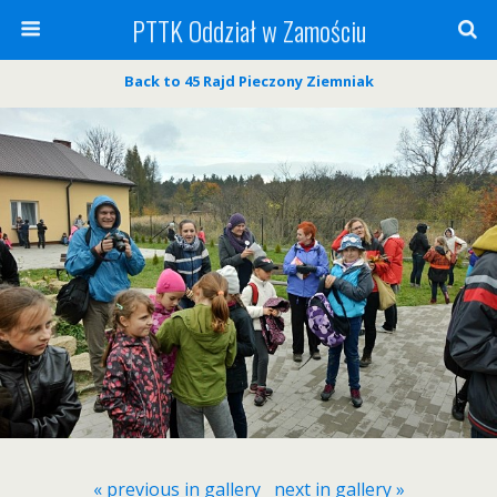
PTTK Oddział w Zamościu
Back to 45 Rajd Pieczony Ziemniak
« previous in gallery
next in gallery »