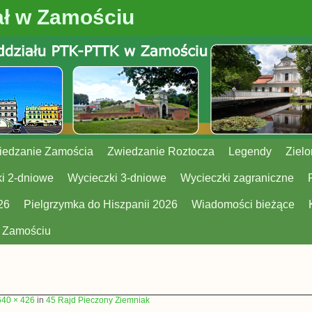
ł w Zamościu
iedzanie Zamościa
Zwiedzanie Roztocza
Legendy
Zielo
i 2-dniowe
Wycieczki 3-dniowe
Wycieczki zagraniczne
26
Pielgrzymka do Hiszpanii 2026
Wiadomości bieżące
w Zamościu
640 × 426
in
45 Rajd Pieczony Ziemniak