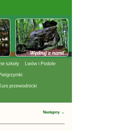
ne szkoły
Lwów i Podole
Pielgrzymki
Kurs przewodnicki
Następny →