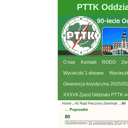
PTTK Oddzia
O nas
Przejdź do głównej treści
Przejdź do
Kontakt
RODO
Zw
Wycieczki 1-dniowe
Wycieczk
Gwarancja turystyczna 2025/20
XXXVII Zjazd Oddziału PTTK 
Home
→
45 Rajd Pieczony Ziemniak
→
80
← Poprzedni
Nawigacja
80
Opublikowano
18 października 2014
at