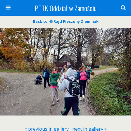
PTTK Oddział w Zamościu
Back to 45 Rajd Pieczony Ziemniak
« previous in gallery
next in gallery »