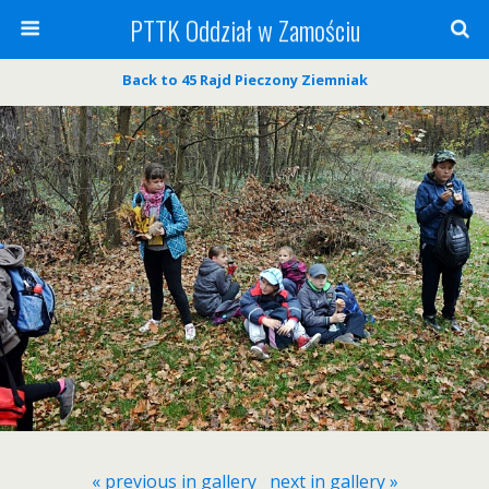
PTTK Oddział w Zamościu
Back to 45 Rajd Pieczony Ziemniak
« previous in gallery
next in gallery »