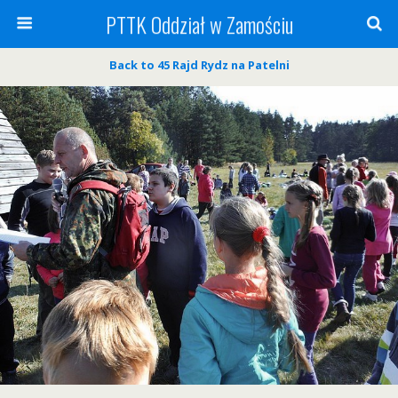
PTTK Oddział w Zamościu
Back to 45 Rajd Rydz na Patelni