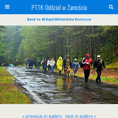
PTTK Oddział w Zamościu
Back to 40 Rajd Miłośników Roztocza
« previous in gallery
next in gallery »