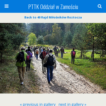
PTTK Oddział w Zamościu
Back to 40 Rajd Miłośników Roztocza
« previous in gallery
next in gallery »