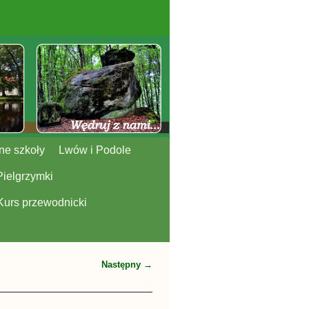
ne szkoły
Lwów i Podole
Pielgrzymki
Kurs przewodnicki
Następny →