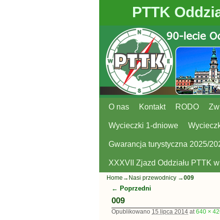
PTTK Oddzia
O nas
Przejdź do głównej treści
Przejdź do
Kontakt
RODO
Zw
Wycieczki 1-dniowe
Wycieczk
Gwarancja turystyczna 2025/20
XXXVII Zjazd Oddziału PTTK 
Home
→
Nasi przewodnicy
→
009
← Poprzedni
Nawigacja
009
Opublikowano
15 lipca 2014
at
640 × 42