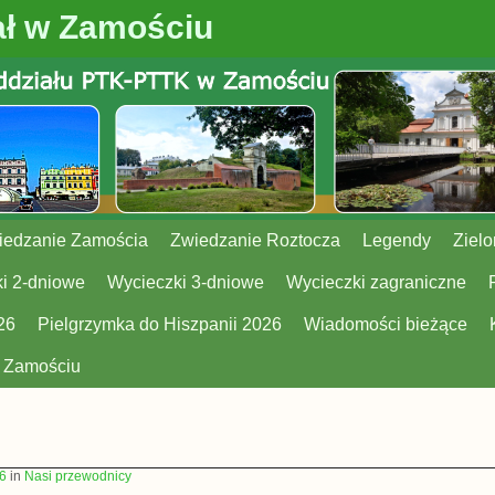
ł w Zamościu
iedzanie Zamościa
Zwiedzanie Roztocza
Legendy
Zielo
i 2-dniowe
Wycieczki 3-dniowe
Wycieczki zagraniczne
26
Pielgrzymka do Hiszpanii 2026
Wiadomości bieżące
w Zamościu
6
in
Nasi przewodnicy