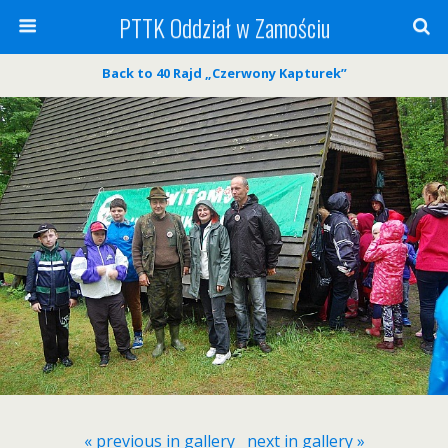
PTTK Oddział w Zamościu
Back to 40 Rajd „Czerwony Kapturek”
« previous in gallery
next in gallery »