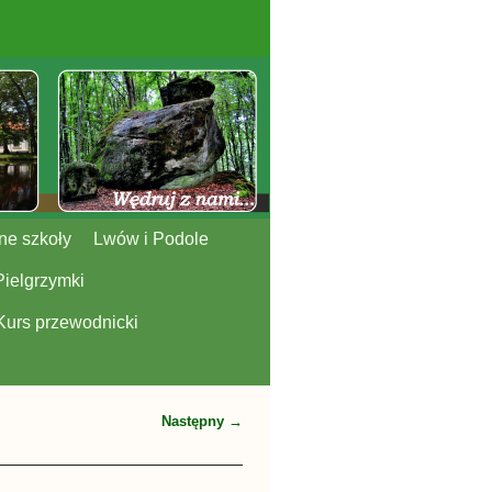
ne szkoły
Lwów i Podole
Pielgrzymki
Kurs przewodnicki
Następny →