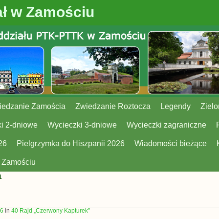
ł w Zamościu
iedzanie Zamościa
Zwiedzanie Roztocza
Legendy
Zielo
i 2-dniowe
Wycieczki 3-dniowe
Wycieczki zagraniczne
26
Pielgrzymka do Hiszpanii 2026
Wiadomości bieżące
w Zamościu
1
26
in
40 Rajd „Czerwony Kapturek”