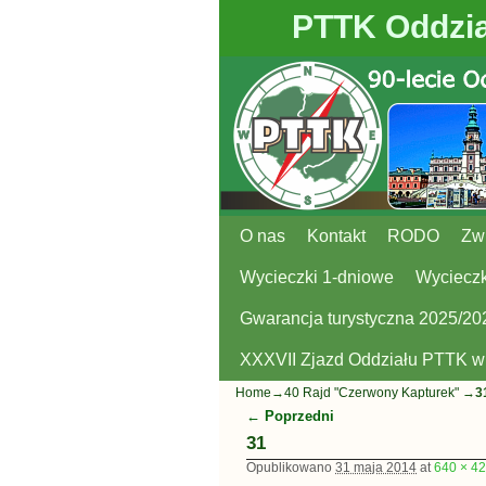
PTTK Oddzia
O nas
Przejdź do głównej treści
Przejdź do
Kontakt
RODO
Zw
Wycieczki 1-dniowe
Wycieczk
Gwarancja turystyczna 2025/20
XXXVII Zjazd Oddziału PTTK 
Home
→
40 Rajd "Czerwony Kapturek"
→
3
← Poprzedni
Nawigacja
31
Opublikowano
31 maja 2014
at
640 × 4