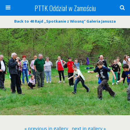
PTTK Oddział w Zamościu
Back to 40 Rajd „Spotkanie z Wiosną” Galeria Janusza
« previous in gallery
next in gallery »