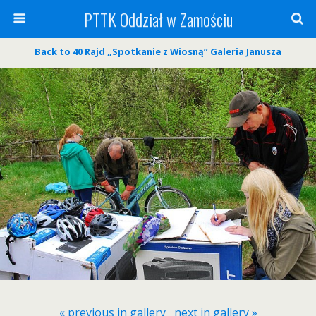
PTTK Oddział w Zamościu
Back to 40 Rajd „Spotkanie z Wiosną” Galeria Janusza
« previous in gallery
next in gallery »