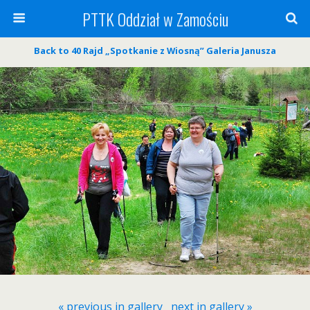
PTTK Oddział w Zamościu
Back to 40 Rajd „Spotkanie z Wiosną” Galeria Janusza
« previous in gallery
next in gallery »