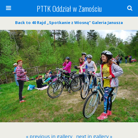
PTTK Oddział w Zamościu
Back to 40 Rajd „Spotkanie z Wiosną” Galeria Janusza
« previous in gallery
next in gallery »