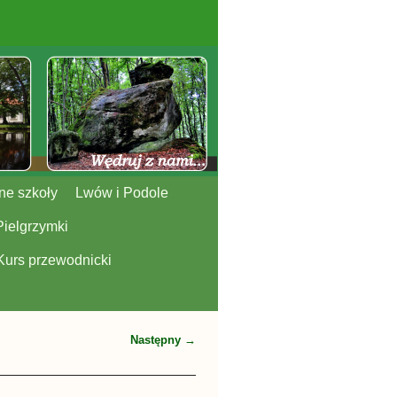
ne szkoły
Lwów i Podole
Pielgrzymki
Kurs przewodnicki
Następny →