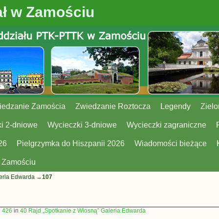
ł w Zamościu
iedzanie Zamościa
Zwiedzanie Roztocza
Legendy
Zielo
i 2-dniowe
Wycieczki 3-dniowe
Wycieczki zagraniczne
26
Pielgrzymka do Hiszpanii 2026
Wiadomości bieżące
w Zamościu
leria Edwarda
→
107
× 426
in
40 Rajd „Spotkanie z Wiosną” Galeria Edwarda