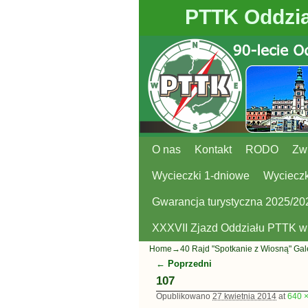
PTTK Oddzia
O nas
Przejdź do głównej treści
Przejdź do
Kontakt
RODO
Zw
Wycieczki 1-dniowe
Wycieczk
Gwarancja turystyczna 2025/20
XXXVII Zjazd Oddziału PTTK 
Home
→
40 Rajd "Spotkanie z Wiosną" Ga
← Poprzedni
Nawigacja
107
Opublikowano
27 kwietnia 2014
at
640 