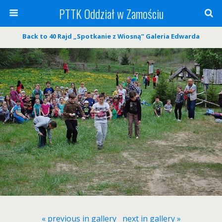
PTTK Oddział w Zamościu
Back to 40 Rajd „Spotkanie z Wiosną” Galeria Edwarda
« previous in gallery
next in gallery »