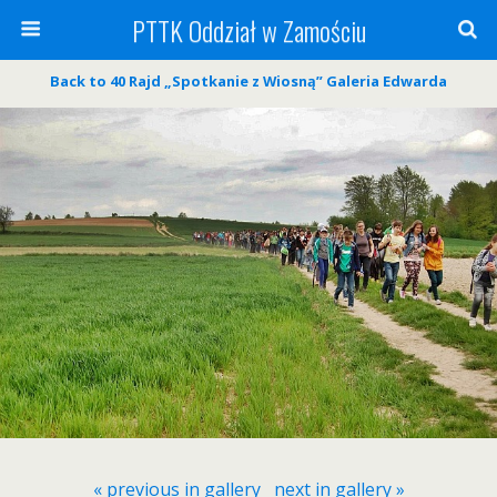
PTTK Oddział w Zamościu
Back to 40 Rajd „Spotkanie z Wiosną” Galeria Edwarda
« previous in gallery
next in gallery »