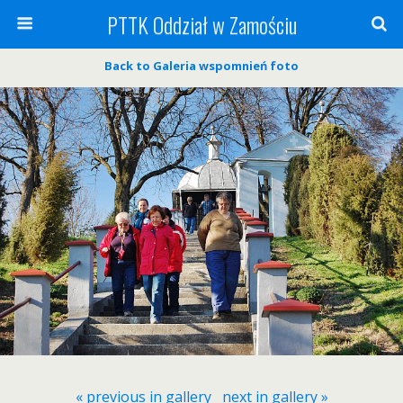
PTTK Oddział w Zamościu
Back to Galeria wspomnień foto
« previous in gallery
next in gallery »