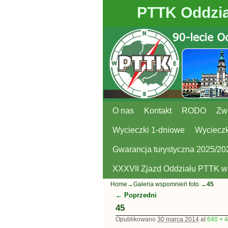
PTTK Oddzia
O nas
Przejdź do głównej treści
Przejdź do
Kontakt
RODO
Zw
Wycieczki 1-dniowe
Wycieczk
Gwarancja turystyczna 2025/20
XXXVII Zjazd Oddziału PTTK 
Home
→
Galeria wspomnień foto
→
45
← Poprzedni
Nawigacja
45
Opublikowano
30 marca 2014
at
640 × 