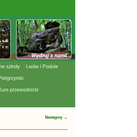
ne szkoły
Lwów i Podole
Pielgrzymki
Kurs przewodnicki
Następny →