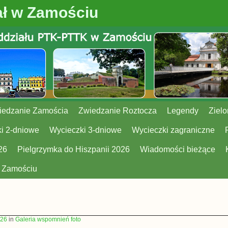
ł w Zamościu
iedzanie Zamościa
Zwiedzanie Roztocza
Legendy
Zielo
i 2-dniowe
Wycieczki 3-dniowe
Wycieczki zagraniczne
26
Pielgrzymka do Hiszpanii 2026
Wiadomości bieżące
w Zamościu
426
in
Galeria wspomnień foto