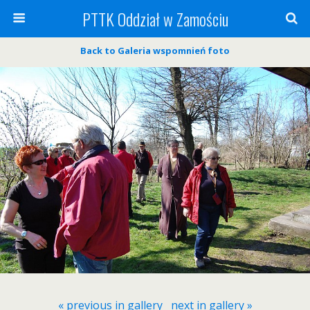
PTTK Oddział w Zamościu
Back to Galeria wspomnień foto
« previous in gallery
next in gallery »