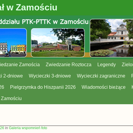
ł w Zamościu
iedzanie Zamościa
Zwiedzanie Roztocza
Legendy
Zielo
i 2-dniowe
Wycieczki 3-dniowe
Wycieczki zagraniczne
26
Pielgrzymka do Hiszpanii 2026
Wiadomości bieżące
w Zamościu
426
in
Galeria wspomnień foto