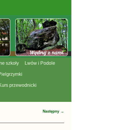
ne szkoły
Lwów i Podole
Pielgrzymki
Kurs przewodnicki
Następny →