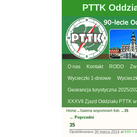
PTTK Oddzia
O nas
Przejdź do głównej treści
Przejdź do
Kontakt
RODO
Zw
Wycieczki 1-dniowe
Wycieczk
Gwarancja turystyczna 2025/20
XXXVII Zjazd Oddziału PTTK 
Home
→
Galeria wspomnień foto
→
35
← Poprzedni
Nawigacja
35
Opublikowano
30 marca 2014
at
640 × 