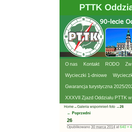
PTTK Oddzia
O nas
Przejdź do głównej treści
Przejdź do
Kontakt
RODO
Zw
Wycieczki 1-dniowe
Wycieczk
Gwarancja turystyczna 2025/20
XXXVII Zjazd Oddziału PTTK 
Home
→
Galeria wspomnień foto
→
26
← Poprzedni
Nawigacja
26
Opublikowano
30 marca 2014
at
640 × 