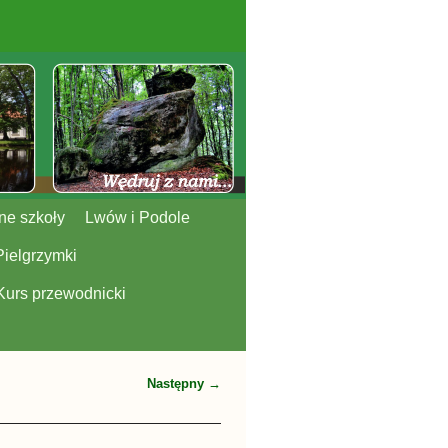
ne szkoły
Lwów i Podole
Pielgrzymki
Kurs przewodnicki
Następny →