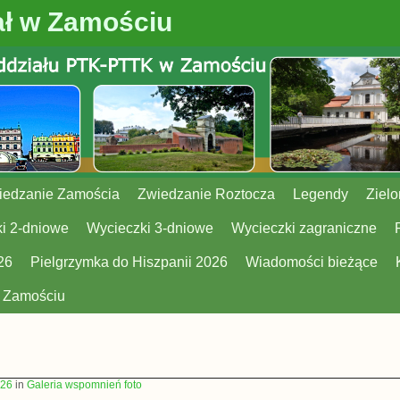
ł w Zamościu
iedzanie Zamościa
Zwiedzanie Roztocza
Legendy
Zielo
i 2-dniowe
Wycieczki 3-dniowe
Wycieczki zagraniczne
26
Pielgrzymka do Hiszpanii 2026
Wiadomości bieżące
w Zamościu
426
in
Galeria wspomnień foto