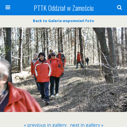
PTTK Oddział w Zamościu
Back to Galeria wspomnień foto
« previous in gallery
next in gallery »