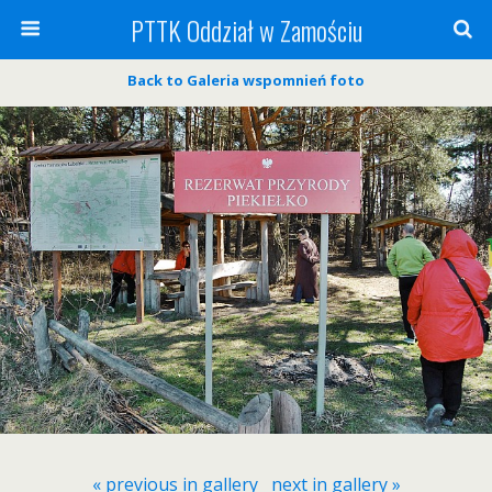
PTTK Oddział w Zamościu
Back to Galeria wspomnień foto
« previous in gallery
next in gallery »