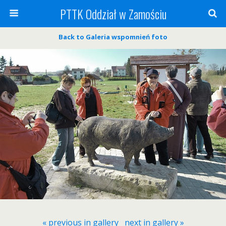
PTTK Oddział w Zamościu
Back to Galeria wspomnień foto
« previous in gallery
next in gallery »